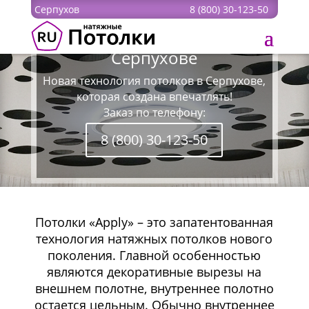
Серпухов
8 (800) 30-123-50
Резны́е
натяжные потолки в
Серпухове
Новая технология потолков в Серпухове,
которая создана впечатлять!
Заказ по телефону:
8 (800) 30-123-50
Потолки «Apply» – это запатентованная
технология натяжных потолков нового
поколения.
Главной особенностью
являются декоративные вырезы на
внешнем полотне, внутреннее полотно
остается цельным. Обычно внутреннее